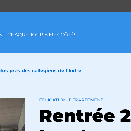
T, CHAQUE JOUR À MES CÔTÉS
us près des collégiens de l’Indre
ÉDUCATION, DÉPARTEMENT
Rentrée 2