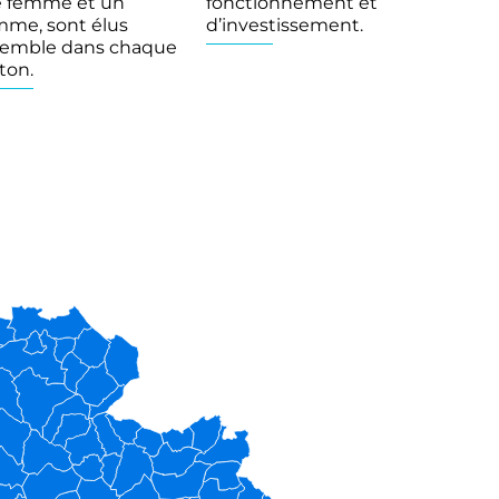
 femme et un
fonctionnement et
me, sont élus
d’investissement.
emble dans chaque
ton.