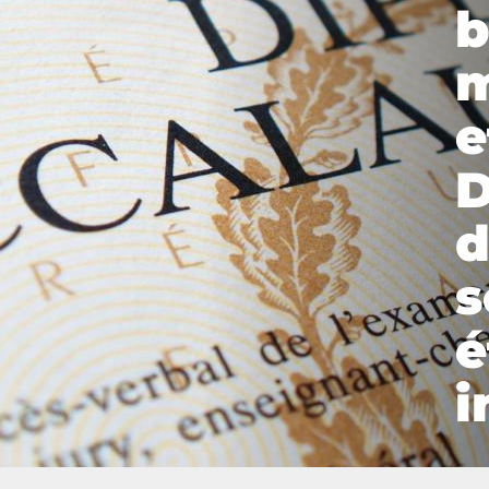
b
m
e
D
d
s
é
i