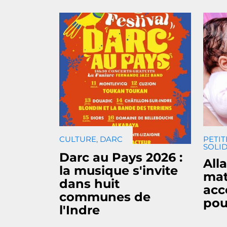
CULTURE, DARC
PETIT
SOLID
Darc au Pays 2026 :
All
la musique s'invite
mat
dans huit
ac
communes de
pou
l'Indre