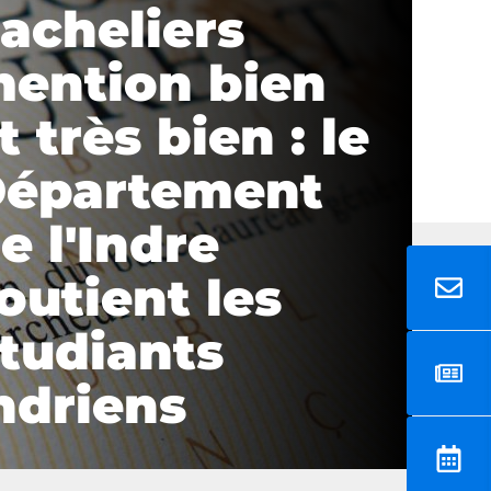
acheliers
ention bien
t très bien : le
épartement
e l'Indre
outient les
tudiants
ndriens