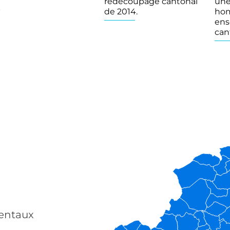
redécoupage cantonal
une
.
de 2014.
hom
ens
can
mentaux