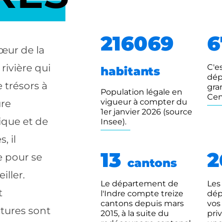
216069
6
œur de la
rivière qui
C'e
habitants
dép
e trésors à
gra
Population légale en
Cen
vigueur à compter du
ure
1er janvier 2026 (source
ique et de
Insee).
, il
13
e pour se
cantons
iller.
Le département de
Les
t
l'Indre compte treize
dép
cantons depuis mars
vos
tures sont
2015, à la suite du
priv