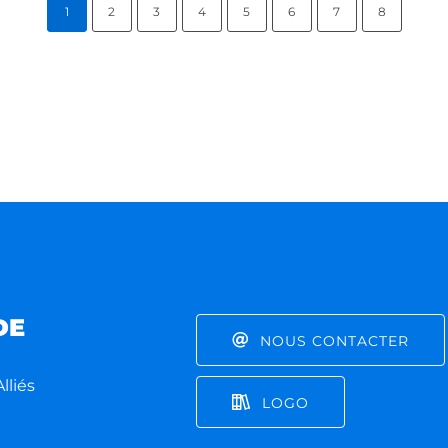
1
2
3
4
5
6
7
8
DE
NOUS CONTACTER
lliés
LOGO