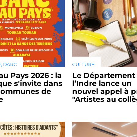
, DARC
CULTURE
au Pays 2026 : la
Le Département
ue s'invite dans
l’Indre lance un
 communes de
nouvel appel à p
e
"Artistes au coll