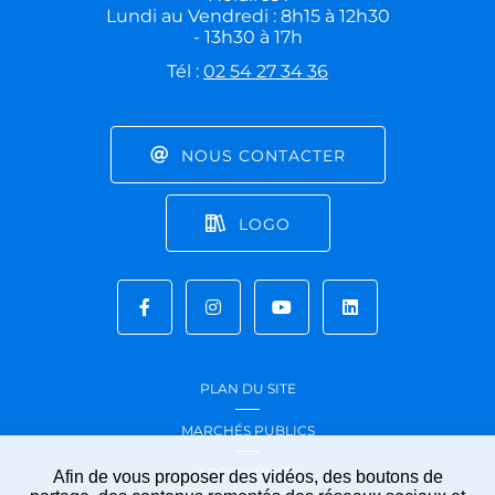
Lundi au Vendredi : 8h15 à 12h30
- 13h30 à 17h
Tél :
02 54 27 34 36
NOUS CONTACTER
LOGO
PLAN DU SITE
MARCHÉS PUBLICS
ACCESSIBILITÉ
Afin de vous proposer des vidéos, des boutons de