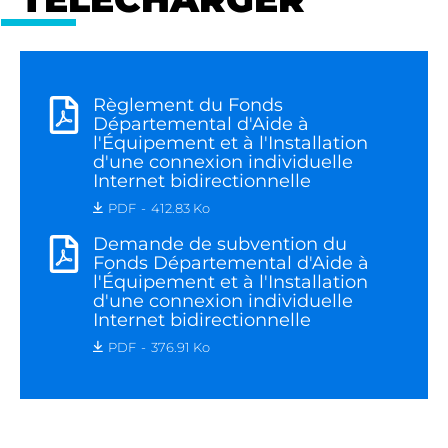
Règlement du Fonds
Départemental d'Aide à
l'Équipement et à l'Installation
d'une connexion individuelle
Internet bidirectionnelle
PDF
412.83 Ko
Demande de subvention du
Fonds Départemental d'Aide à
l'Équipement et à l'Installation
d'une connexion individuelle
Internet bidirectionnelle
PDF
376.91 Ko