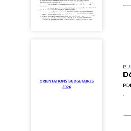
BU
Dé
PDF