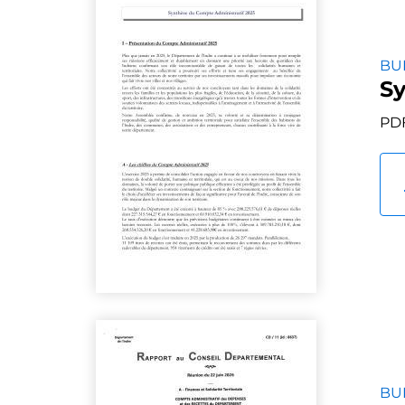
BU
Sy
PDF
BU