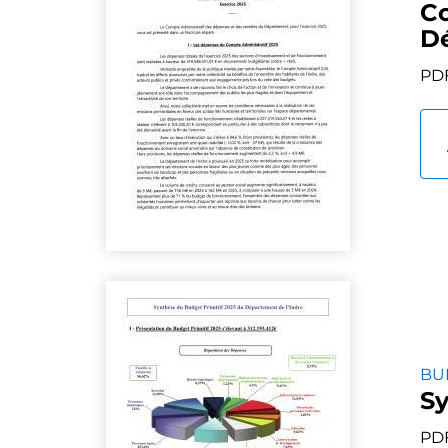
Co
Dé
PDF
BU
Sy
PDF