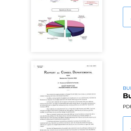
BU
Bu
PDF