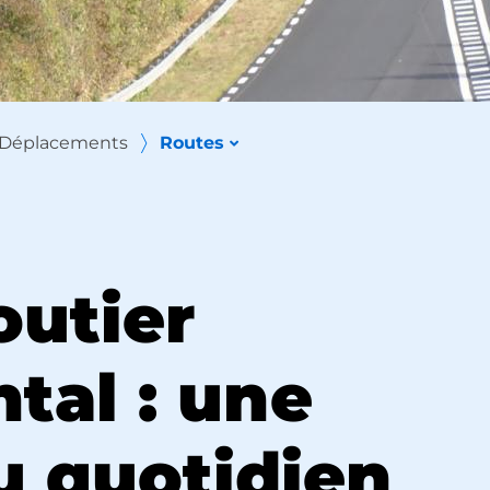
Déplacements
Routes
outier
tal : une
u quotidien