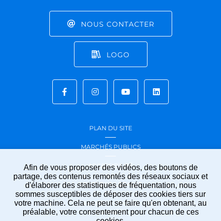
NOUS CONTACTER
LOGO
PLAN DU SITE
MARCHÉS PUBLICS
ACCESSIBILITÉ
Afin de vous proposer des vidéos, des boutons de
partage, des contenus remontés des réseaux sociaux et
MENTIONS LÉGALES
d'élaborer des statistiques de fréquentation, nous
sommes susceptibles de déposer des cookies tiers sur
votre machine. Cela ne peut se faire qu'en obtenant, au
PROTECTION DES
préalable, votre consentement pour chacun de ces
DONNÉES
cookies.