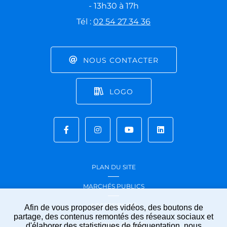
- 13h30 à 17h
Tél :
02 54 27 34 36
NOUS CONTACTER
LOGO
PLAN DU SITE
MARCHÉS PUBLICS
ACCESSIBILITÉ
Afin de vous proposer des vidéos, des boutons de
partage, des contenus remontés des réseaux sociaux et
MENTIONS LÉGALES
d'élaborer des statistiques de fréquentation, nous