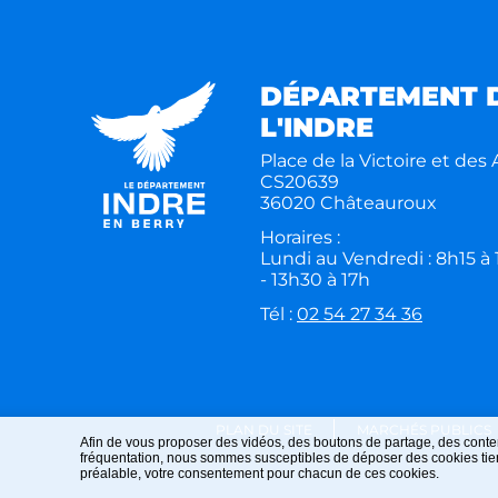
DÉPARTEMENT 
L'INDRE
Place de la Victoire et des A
CS20639
36020 Châteauroux
Horaires :
Lundi au Vendredi : 8h15 à
- 13h30 à 17h
Tél :
02 54 27 34 36
PLAN DU SITE
MARCHÉS PUBLICS
Afin de vous proposer des vidéos, des boutons de partage, des conte
fréquentation, nous sommes susceptibles de déposer des cookies tiers
préalable, votre consentement pour chacun de ces cookies.