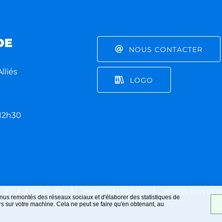
DE
NOUS CONTACTER
lliés
LOGO
 12h30
ACCESSIBILITÉ
MENTIONS LÉGALES
PROTECTION DES
nus remontés des réseaux sociaux et d'élaborer des statistiques de
 sur votre machine. Cela ne peut se faire qu'en obtenant, au