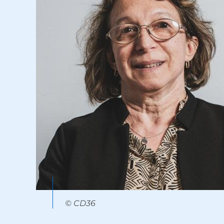
© CD36