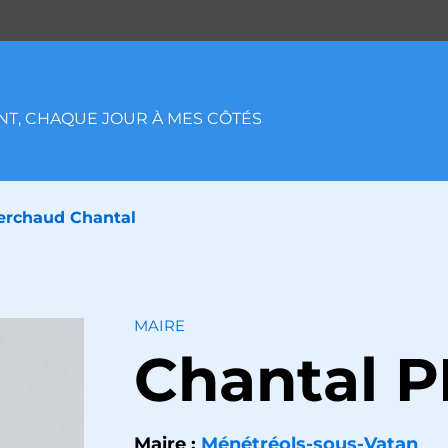
T, CHAQUE JOUR À MES CÔTÉS
erchaud Chantal
MAIRE
Chantal
P
Maire :
Ménétréols-sous-Vatan