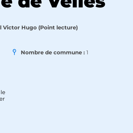
e de Velles
 Victor Hugo (Point lecture)
Nombre de commune :
1
 le
er