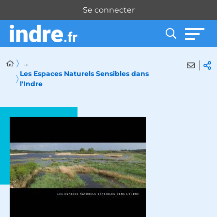
Panneau de gestion des cookies
Se connecter
...
Les Espaces Naturels Sensibles dans
l'Indre