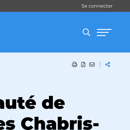
Se connecter
uté de
 Chabris-