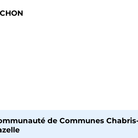
UCHON
ommunauté de Communes Chabris-
zelle