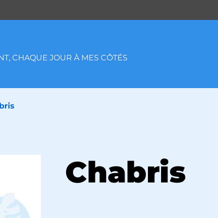
T, CHAQUE JOUR À MES CÔTÉS
bris
Chabris