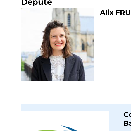
Député
Alix FR
C
Ba