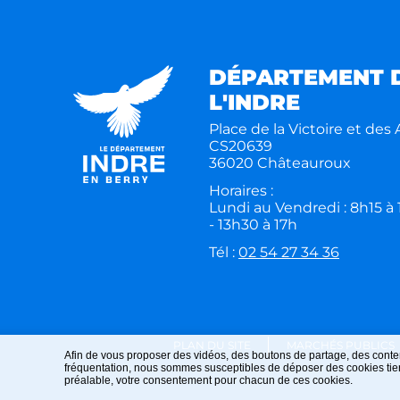
DÉPARTEMENT 
L'INDRE
Place de la Victoire et des A
CS20639
36020 Châteauroux
Horaires :
Lundi au Vendredi : 8h15 à
- 13h30 à 17h
Tél :
02 54 27 34 36
PLAN DU SITE
MARCHÉS PUBLICS
Afin de vous proposer des vidéos, des boutons de partage, des conte
fréquentation, nous sommes susceptibles de déposer des cookies tiers
préalable, votre consentement pour chacun de ces cookies.