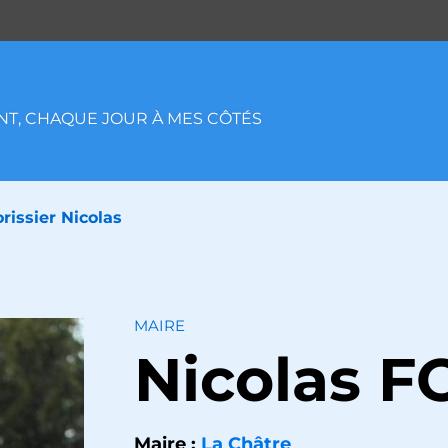
T, CHAQUE JOUR À MES CÔTÉS
orissier Nicolas
MAIRE
Nicolas
F
Maire :
La Châtre