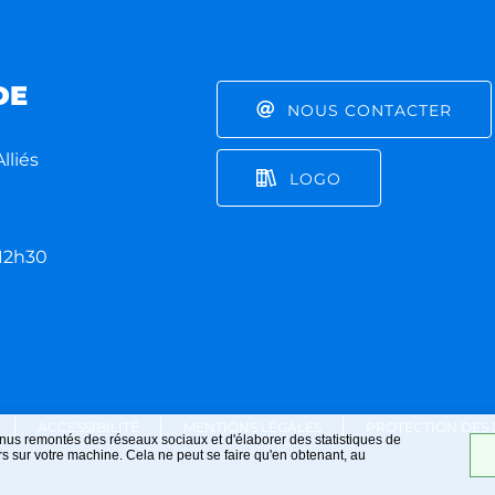
DE
NOUS CONTACTER
lliés
LOGO
 12h30
ACCESSIBILITÉ
MENTIONS LÉGALES
PROTECTION DES
nus remontés des réseaux sociaux et d'élaborer des statistiques de
 sur votre machine. Cela ne peut se faire qu'en obtenant, au